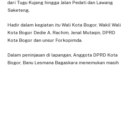
dari Tugu Kujang hingga Jalan Pedati dan Lawang
Saketeng.
Hadir dalam kegiatan itu Wali Kota Bogor, Wakil Wali
Kota Bogor Dedie A. Rachim, Jenal Mutaqin, DPRD
Kota Bogor dan unsur Forkopimda.
Dalam peninjauan di lapangan, Anggota DPRD Kota
Bogor, Banu Lesmana Bagaskara menemukan masih
banyak tumpukan sampah di saluran drainase dan di
pinggir jalan yang sebelumnya telah ditata.
Ia menilai penumpukan tersebut terjadi akibat
kurangnya pengawasan dan pembiaran dalam waktu
cukup lama.
“Saya melihat langsung di beberapa titik, drainase
yang sudah ditata kembali dipenuhi sampah. Ini terjadi