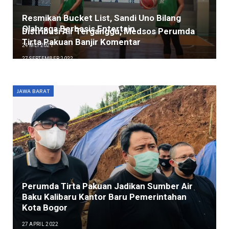
Resmikan Bucket List, Sandi Uno Bilang
Olahraga Berbasis Entertain
Distribusi Air Terganggu, Medsos Perumda
Tirta Pakuan Banjir Komentar
24 MEI 2021
27 SEPTEMBER 2022
JAWA BARAT
Perumda Tirta Pakuan Jadikan Sumber Air
Baku Kalibaru Kantor Baru Pemerintahan
Kota Bogor
27 APRIL 2022