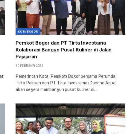
KOTA BOGOR
Pemkot Bogor dan PT Tirta Investama
Kolaborasi Bangun Pusat Kuliner di Jalan
Pajajaran
10 FEBRUARI 2023
at
Pemerintah Kota (Pemkot) Bogor bersama Perumda
Tirta Pakuan dan PT Tirta Investama (Danone Aqua)
akan segera membangun pusat kuliner di…
DAERAH
DAERAH
Pasar Gembrong
Rapat Kerja
Sukasari Siap
dengan