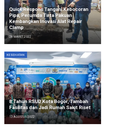
Quick Respons Tangani Kebocoran
Pipa, Perumda Tirta Pakuan
Kembangkan Inovasi Alat Repair
Clamp
28 MARET 2022
KESEHATAN
8 Tahun RSUD Kota Bogor, Tambah
Fasilitas dan Jadi Rumah Sakit Riset
13 AGUSTUS 2022