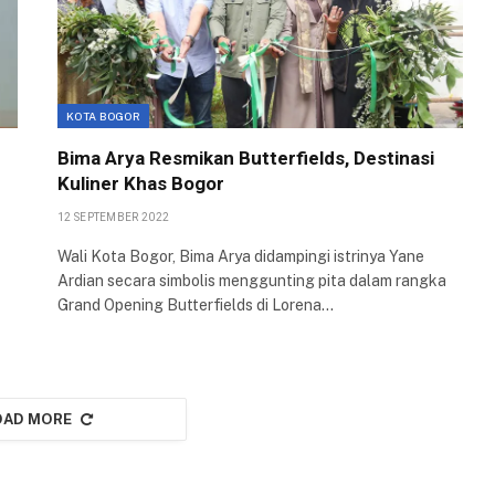
Diresmikan
Dinkukmdagin,
Komisi IV DPRD
9 JUNI 2025
Bogor Fokus
BOGOR – Progres
Inflasi dan
pembangunan Pasar
Penguatan UMKM
KOTA BOGOR
Gembrong Sukasari di
28 JANUARI 2026
Jalan Siliwangi,
Bima Arya Resmikan Butterfields, Destinasi
Kecamatan Bogor
Kuliner Khas Bogor
BOGOR – Komisi IV
Timur, Kota Bogor…
DPRD Kota Bogor
12 SEPTEMBER 2022
menggelar rapat kerja
Wali Kota Bogor, Bima Arya didampingi istrinya Yane
bersama Dinas
Ardian secara simbolis menggunting pita dalam rangka
Koperasi, Usaha
Grand Opening Butterfields di Lorena…
Kecil…
OAD MORE