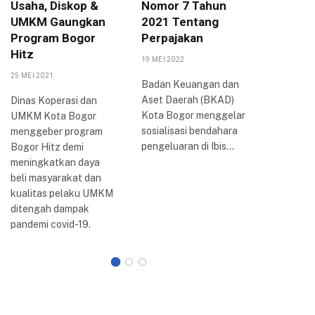
Usaha, Diskop &
Nomor 7 Tahun
Arya P
UMKM Gaungkan
2021 Tentang
Berbag
Program Bogor
Perpajakan
Inovasi
Hitz
Bogor
19 MEI 2022
25 MEI 2021
20 AGUSTUS
Badan Keuangan dan
Aset Daerah (BKAD)
Dinas Koperasi dan
Wali Kota
Kota Bogor menggelar
UMKM Kota Bogor
Arya me
sosialisasi bendahara
menggeber program
perkemb
pengeluaran di Ibis…
Bogor Hitz demi
reformasi 
meningkatkan daya
Kota Bogo
beli masyarakat dan
dilakuka
kualitas pelaku UMKM
ditengah dampak
pandemi covid-19.