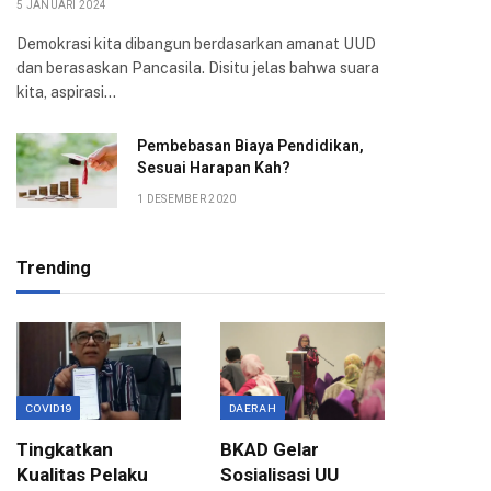
5 JANUARI 2024
Demokrasi kita dibangun berdasarkan amanat UUD
dan berasaskan Pancasila. Disitu jelas bahwa suara
kita, aspirasi…
Pembebasan Biaya Pendidikan,
Sesuai Harapan Kah?
1 DESEMBER 2020
Trending
COVID19
DAERAH
EKONOMI
Tingkatkan
BKAD Gelar
Evaluas
Kualitas Pelaku
Sosialisasi UU
Birokra