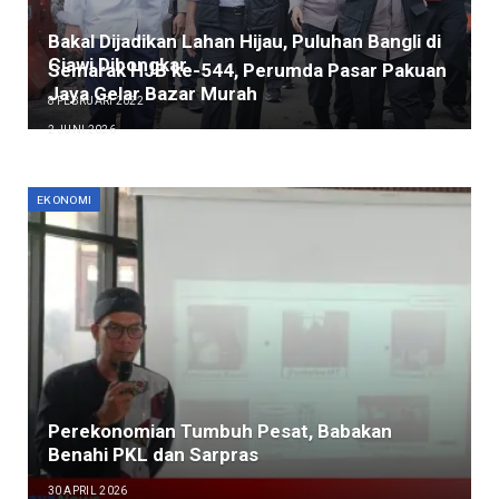
Bakal Dijadikan Lahan Hijau, Puluhan Bangli di
Ciawi Dibongkar
Semarak HJB ke-544, Perumda Pasar Pakuan
Jaya Gelar Bazar Murah
8 FEBRUARI 2022
2 JUNI 2026
EKONOMI
Perekonomian Tumbuh Pesat, Babakan
Benahi PKL dan Sarpras
30 APRIL 2026