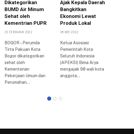
Dikategorikan
Ajak Kepala Daerah
Jabar A
BUMD Air Minum
Bangkitkan
Raker k
Sehat oleh
Ekonomi Lewat
Kota B
Kementrian PUPR
Produk Lokal
4 SEPTEMBE
23 FEBRUARI 2022
28 MEI 2022
BOGOR – 
(Raker) k
BOGOR – Perumda
Ketua Asosiasi
Persatua
Tirta Pakuan Kota
Pemerintah Kota
Indonesia
Bogor dikategorikan
Seluruh Indonesia
Bogor ya
sehat oleh
(APEKSI) Bima Arya
selama…
Kementerian
mengajak 98 wali kota
Pekerjaan Umum dan
anggota…
Perumahan…