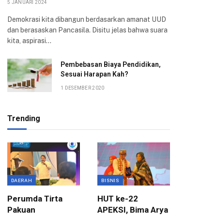
5 JANUARI 2024
Demokrasi kita dibangun berdasarkan amanat UUD
dan berasaskan Pancasila. Disitu jelas bahwa suara
kita, aspirasi…
Pembebasan Biaya Pendidikan,
Sesuai Harapan Kah?
1 DESEMBER 2020
Trending
DAERAH
BISNIS
BOGOR
Perumda Tirta
HUT ke-22
Kompak
Pakuan
APEKSI, Bima Arya
Atang h