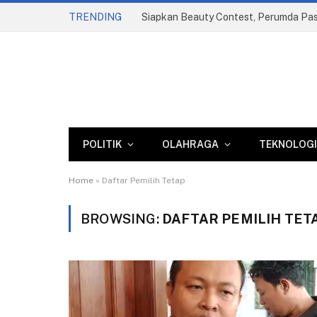
TRENDING
POLITIK
OLAHRAGA
TEKNOLOGI
Home
»
Daftar Pemilih Tetap
BROWSING:
DAFTAR PEMILIH TET