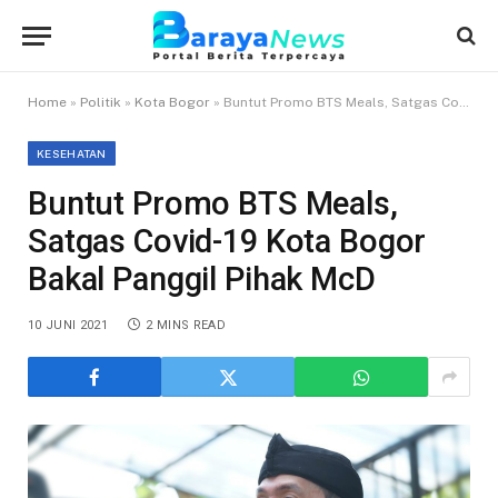
Home
»
Politik
»
Kota Bogor
»
Buntut Promo BTS Meals, Satgas Covid-19 Kota Bogor Bakal Panggil Pihak McD
KESEHATAN
Buntut Promo BTS Meals,
Satgas Covid-19 Kota Bogor
Bakal Panggil Pihak McD
10 JUNI 2021
2 MINS READ