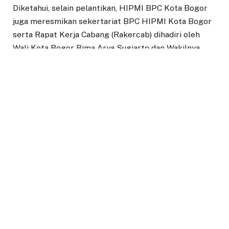
Diketahui, selain pelantikan, HIPMI BPC Kota Bogor
juga meresmikan sekertariat BPC HIPMI Kota Bogor
serta Rapat Kerja Cabang (Rakercab) dihadiri oleh
Wali Kota Bogor Bima Arya Sugiarto dan Wakilnya
Dedie A Rachim beserta Kepala Dinas Pemuda Olah
Raga (Dispora) Kota Bogor Herry Karnadi.
Wali Kota Bogor Bima Arya Sugiarto mengatakan, ini
langkah yang sangat tepat, strategis untuk teman-
teman HIPMI Kota Bogor memulai masa bakti dan
masa kerjanya dengan diresmikannya pusat
koordinasi, kantor, markas, posko. Karena di markas
HIPMI Kota Bogor ini bisa dilakukan berbagai macam
persiapan kegiatan, jadi harus intens bertemu karena
kualitas kegiatan ditentukan dengan intensitas
komunikasi.