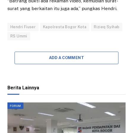
“Batrang bukti ada rekaman video, kemudian surat-
surat yang berkaitan itu juga ada,” pungkas Hendri.
Hendri Fiuser
Kapolresta Bogor Kota
Rizieq Syihab
RS Ummi
ADD A COMMENT
Berita Lainnya
FORUM