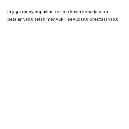
Ia juga menyampaikan terima kasih kepada para
pelajar yang telah mengukir segudang prestasi yang
membanggakan dan teruslah mengharumkan Kota
Bogor serta menjemput masa depan yang cemerlang.
“Marilah kita bersama-sama terus berikhtiar
menyatukan kata antara kata dan perbuatan, karena
hakikat dalam mendidik adalah keteladanan. Satu
antara kata dan perbuatan,” katanya.
Pada kesempatan itu, Bima Arya membacakan
sambutan Menteri Pendidikan, Kebudayaan, Riset dan
Teknologi (Mendikbud Ristek), Nadiem Makarim. Dia
mengatakan, selama tiga tahun perubahan besar
terjadi di Indonesia, sebanyak 24 episode Merdeka
Belajar yang sudah diluncurkan membawa semua