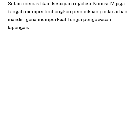
Selain memastikan kesiapan regulasi, Komisi IV juga
tengah mempertimbangkan pembukaan posko aduan
mandiri guna memperkuat fungsi pengawasan
lapangan.
Hal ini dilakukan untuk memberikan kanal pelaporan
alternatif bagi buruh atau karyawan yang mengalami
kendala terkait hak tahunan mereka.
Ketua Komisi IV, Fajar Muhamad Nur menyatakan
bahwa mekanisme pengaduan sebenarnya sudah
tersedia melalui jalur resmi pemerintah. Namun,
berkaca pada pengalaman tahun-tahun sebelumnya,
kehadiran legislatif dalam menerima aspirasi
langsung dianggap cukup efektif.
“DPRD sendiri ada posko aduan, seperti dua tahun