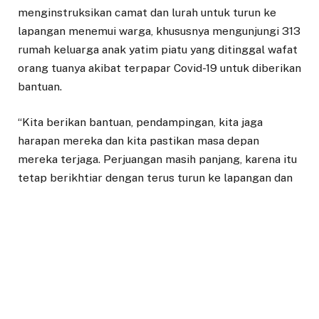
menginstruksikan camat dan lurah untuk turun ke
lapangan menemui warga, khususnya mengunjungi 313
rumah keluarga anak yatim piatu yang ditinggal wafat
orang tuanya akibat terpapar Covid-19 untuk diberikan
bantuan.
“Kita berikan bantuan, pendampingan, kita jaga
harapan mereka dan kita pastikan masa depan
mereka terjaga. Perjuangan masih panjang, karena itu
tetap berikhtiar dengan terus turun ke lapangan dan
terus ada di garis terdepan,” kata Bima Arya di
Pedestrian Kebun Raya Bogor, Selasa (17/8/2021).
Selain meminta untuk turun ke lapangan, di hadapan
para Camat dan Lurah yang sebelumnya memberikan
Jajar Kehormatan kepada rombongan Forkopimda
Kota Bogor. Bima Arya bersama Forkopimda