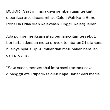
BOGOR – Saat ini maraknya pemberitaan terkait
diperiksa atau dipanggilnya Calon Wali Kota Bogor
Rena Da Frina oleh Kejaksaan Tinggi (Kejati) Jabar.
Ada pun pemeriksaan atau pemanggilan tersebut,
berkaitan dengan mega proyek Jembatan Otista yang
nilainya nyaris Rp50 miliar dan merupakan bantuan
dari provinsi.
“Saya sudah mengetahui informasi tentang saya
dipanggil atau diperiksa oleh Kajati Jabar dari media.
Namun, sampai hari ini saya tidak mendapat panggilan
atau pemeriksaan dari kejati. Jadi, informasi dari
mana,” tanya Rena, Selasa (24/9/2024).
Sementara, informasi yang diperoleh. Memang ada