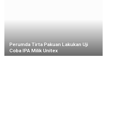
Perumda Tirta Pakuan Lakukan Uji
Coba IPA Milik Unitex
15 AGUSTUS 2022
PASAR JAMBU DUA
Progress Revitalisasi Pasar Jambu
Dua Kota Bogor Mendekati