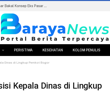
Siapkan Beauty Contest, Perumda Pasar Bakal Konsep Eks Pasar Bogor Jadi Kawasan Terpadu
PERISTIWA
KESEHATAN
KOLOM PENULIS
ala Dinas di Lingkup Pemkot Bogor
si Kepala Dinas di Lingkup