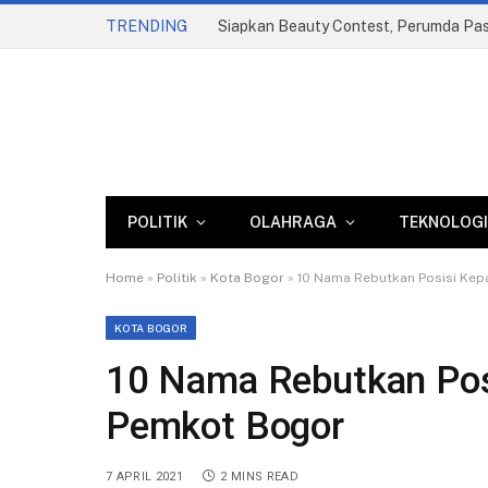
TRENDING
POLITIK
OLAHRAGA
TEKNOLOGI
Home
»
Politik
»
Kota Bogor
»
10 Nama Rebutkan Posisi Kep
KOTA BOGOR
10 Nama Rebutkan Posi
Pemkot Bogor
7 APRIL 2021
2 MINS READ