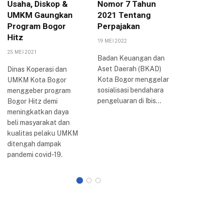
Usaha, Diskop &
Nomor 7 Tahun
Arya P
UMKM Gaungkan
2021 Tentang
Berbag
Program Bogor
Perpajakan
Inovasi
Hitz
Bogor
19 MEI 2022
25 MEI 2021
20 AGUSTUS
Badan Keuangan dan
Aset Daerah (BKAD)
Dinas Koperasi dan
Wali Kota
Kota Bogor menggelar
UMKM Kota Bogor
Arya me
sosialisasi bendahara
menggeber program
perkemb
pengeluaran di Ibis…
Bogor Hitz demi
reformasi 
meningkatkan daya
Kota Bogo
beli masyarakat dan
dilakuka
kualitas pelaku UMKM
ditengah dampak
pandemi covid-19.