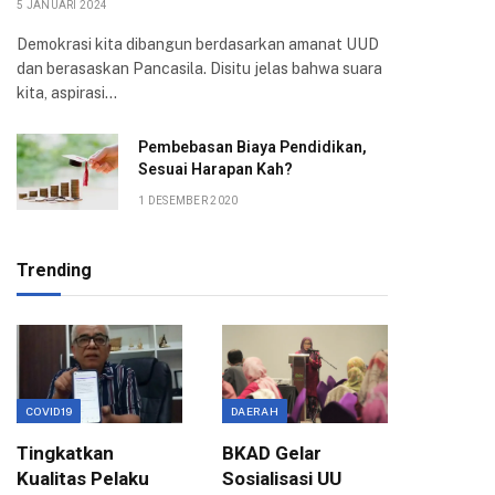
5 JANUARI 2024
Demokrasi kita dibangun berdasarkan amanat UUD
dan berasaskan Pancasila. Disitu jelas bahwa suara
kita, aspirasi…
Pembebasan Biaya Pendidikan,
Sesuai Harapan Kah?
1 DESEMBER 2020
Trending
COVID19
DAERAH
EKONOMI
Tingkatkan
BKAD Gelar
Evaluas
Kualitas Pelaku
Sosialisasi UU
Birokra