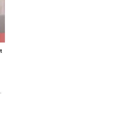
t
t
…