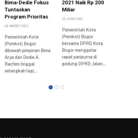
Bima-Dedie Fokus
2021 Naik Rp 200
Potensi
Tuntaskan
Miliar
di Tiap
Program Prioritas
23 JUNI 2022
19 SEPTEMB
24 MARET 2022
Pemerintah Kota
Jaringan
(Pemkot) Bogor
Indonesia
Pemerintah Kota
bersama DPRD Kota
menggela
(Pemkot) Bogor
Bogor menggelar
nasional 
dibawah pimpinan Bima
rapat paripurna di
‘Langkah
Arya dan Dedie A.
gedung DPRD, Jalan…
Menghad
Rachim tinggal
Persaing
selangkah lagi…