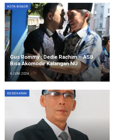
KOTA BOGOR
Gus Rommy : Dedie Rachim – ASB
Bisa Akomodir Kalangan NU
4 JUNI 2024
KESEHATAN