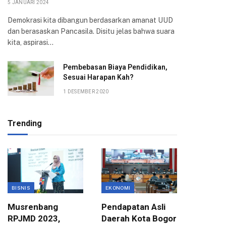
5 JANUARI 2024
Demokrasi kita dibangun berdasarkan amanat UUD
dan berasaskan Pancasila. Disitu jelas bahwa suara
kita, aspirasi…
Pembebasan Biaya Pendidikan,
Sesuai Harapan Kah?
1 DESEMBER 2020
Trending
BISNIS
EKONOMI
EKONOMI
Musrenbang
Pendapatan Asli
Pusat H
RPJMD 2023,
Daerah Kota Bogor
Maksim