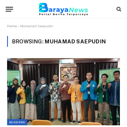
Home
»
Muhamad Saepudin
BROWSING:
MUHAMAD SAEPUDIN
BEASISWA