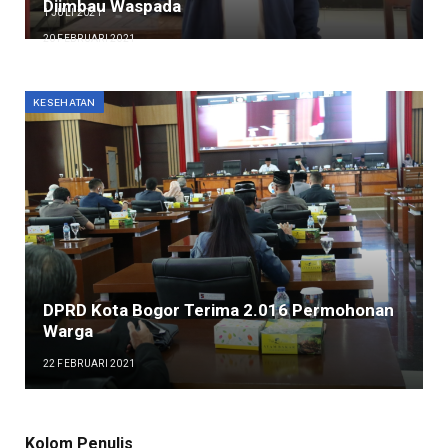
Diimbau Waspada
1 JULI 2021
20 FEBRUARI 2021
KESEHATAN
DPRD Kota Bogor Terima 2.016 Permohonan
Warga
22 FEBRUARI 2021
Kolom Penulis