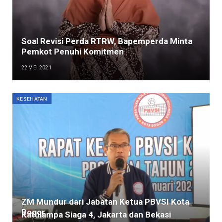
Soal Revisi Perda RTRW, Bapemperda Minta
Pemkot Penuhi Komitmen
22 MEI 2021
KESEHATAN
ZM Mundur dari Jabatan Ketua PBVSI Kota
Bogor
Katulampa Siaga 4, Jakarta dan Bekasi