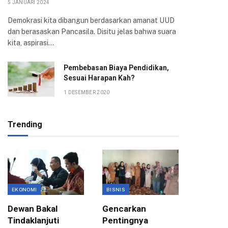
5 JANUARI 2024
Demokrasi kita dibangun berdasarkan amanat UUD
dan berasaskan Pancasila. Disitu jelas bahwa suara
kita, aspirasi…
Pembebasan Biaya Pendidikan,
Sesuai Harapan Kah?
1 DESEMBER 2020
Trending
EKONOMI
BISNIS
BISNIS
Dewan Bakal
Gencarkan
Pemkot
Tindaklanjuti
Pentingnya
Kota B