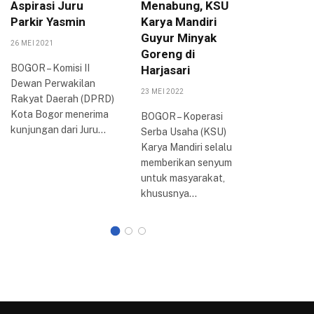
Aspirasi Juru
Menabung, KSU
Sepakat
Parkir Yasmin
Karya Mandiri
UMKM
Guyur Minyak
26 MEI 2021
24 AGUSTUS
Goreng di
BOGOR – Komisi II
Dewan P
Harjasari
Dewan Perwakilan
Daerah (
23 MEI 2022
Rakyat Daerah (DPRD)
Kota Bog
Kota Bogor menerima
Bogor Ra
BOGOR – Koperasi
kunjungan dari Juru…
2022 di 
Serba Usaha (KSU)
Kota…
Karya Mandiri selalu
memberikan senyum
untuk masyarakat,
khususnya…