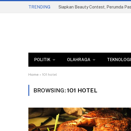
TRENDING
POLITIK
OLAHRAGA
TEKNOLOGI
Home
»
1O1 hotel
BROWSING:
1O1 HOTEL