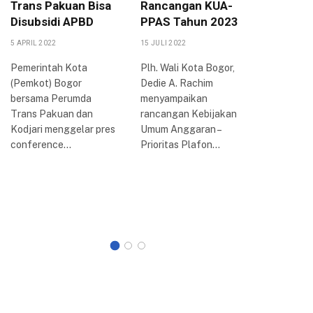
Trans Pakuan Bisa
Rancangan KUA-
Dorong
Disubsidi APBD
PPAS Tahun 2023
Penge
UMKM
5 APRIL 2022
15 JULI 2022
30 SEPTEMB
Pemerintah Kota
Plh. Wali Kota Bogor,
(Pemkot) Bogor
Dedie A. Rachim
Dewan P
bersama Perumda
menyampaikan
Cabang (
Trans Pakuan dan
rancangan Kebijakan
Wanita P
Kodjari menggelar pres
Umum Anggaran –
Indonesia
conference…
Prioritas Plafon…
Bogor me
audiensi