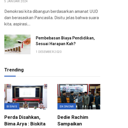
5 JANUARI 2024
Demokrasi kita dibangun berdasarkan amanat UUD
dan berasaskan Pancasila. Disitu jelas bahwa suara
kita, aspirasi…
Pembebasan Biaya Pendidikan,
Sesuai Harapan Kah?
1 DESEMBER 2020
Trending
BISNIS
EKONOMI
EKONOMI
Perda Disahkan,
Dedie Rachim
DPC IW
Bima Arya : Biskita
Sampaikan
Bogor 