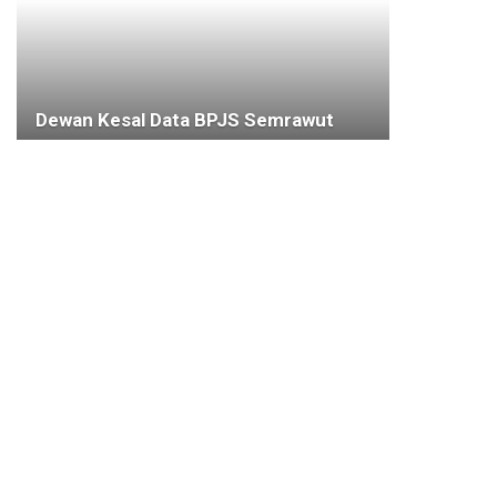
Dewan Kesal Data BPJS Semrawut
23 JANUARI 2020
PERISTIWA
Elang Alap-alap Ditemukan di Lokasi
Banjir Cigudeg
10 JANUARI 2020