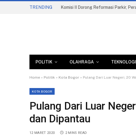
TRENDING
Komisi II Dorong Reformasi Parkir, Pe
POLITIK
OLAHRAGA
TEKNOLOGI
Home
»
Politik
»
Kota Bogor
»
Pulang Dari Luar Negeri, 20 
KOTA BOGOR
Pulang Dari Luar Neger
dan Dipantau
12 MARET 2020
2 MINS READ