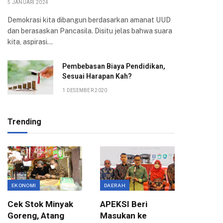
5 JANUARI 2024
Demokrasi kita dibangun berdasarkan amanat UUD
dan berasaskan Pancasila. Disitu jelas bahwa suara
kita, aspirasi…
Pembebasan Biaya Pendidikan,
Sesuai Harapan Kah?
1 DESEMBER 2020
Trending
EKONOMI
DAERAH
ASPIRASI
Cek Stok Minyak
APEKSI Beri
Terima 
Goreng, Atang
Masukan ke
Aksi Ma