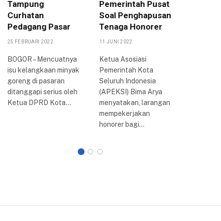
Tampung
Pemerintah Pusat
DPRD K
Curhatan
Soal Penghapusan
Akan T
Pedagang Pasar
Tenaga Honorer
DPR-RI
25 FEBRUARI 2022
11 JUNI 2022
6 SEPTEMBE
BOGOR – Mencuatnya
Ketua Asosiasi
BOGOR –
isu kelangkaan minyak
Pemerintah Kota
penolaka
goreng di pasaran
Seluruh Indonesia
harga ba
ditanggapi serius oleh
(APEKSI) Bima Arya
minyak (
Ketua DPRD Kota…
menyatakan, larangan
bersubsidi
mempekerjakan
Kota Bog
honorer bagi…