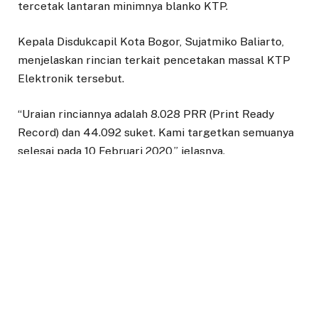
tercetak lantaran minimnya blanko KTP.
Kepala Disdukcapil Kota Bogor, Sujatmiko Baliarto,
menjelaskan rincian terkait pencetakan massal KTP
Elektronik tersebut.
“Uraian rinciannya adalah 8.028 PRR (Print Ready
Record) dan 44.092 suket. Kami targetkan semuanya
selesai pada 10 Februari 2020,” jelasnya.
Ia juga menjelaskan tentang teknisnya, pencetakan
tidak dilakukan di masing-masing kelurahan.
Disdukcapil akan mencetak KTP-el pemegang suket
maupun perekam KTP-el baru (PRR), lalu
didistribusikan ke kelurahan.
“Hal ini dilakukan agar tidak terjadi dobel cetak. Kami
akan prioritaskan bagi yang sudah memiliki suket dan