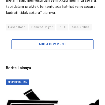
melahirkan, menyusui dan seringkali meminta setara,
tapi dalam praktek tertentu ada hal-hal yang secara
kodrati tidak setara,” ujarnya.
Hasan Basri
Pemkot Bogor
PPDI
Yane Ardian
ADD A COMMENT
Berita Lainnya
PEMERINTAHAN