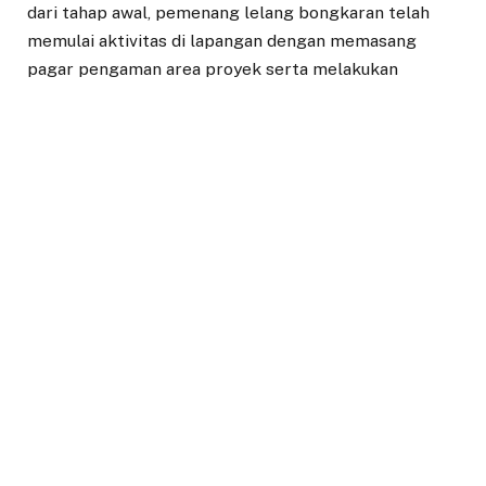
dari tahap awal, pemenang lelang bongkaran telah
memulai aktivitas di lapangan dengan memasang
pagar pengaman area proyek serta melakukan
pelepasan aset seperti pintu lipat atau rolling door.
Nilai bongkaran hasil lelang bangunan tersebut
tercatat mencapai sekitar Rp7,5 miliar. Saat ini, pihak
pengelola masih menunggu proses pengurusan izin
pembongkaran dari Dinas Pekerjaan Umum dan
Penataan Ruang (PUPR) yang diperkirakan memakan
waktu sekitar empat belas hari kerja sebelum
pembongkaran struktur utama dimulai secara masif.
Setelah pembongkaran rampung, lahan tersebut akan
dibangun kembali dengan konsep High Best Use
(HBU). Gedung baru yang akan berdiri nantinya
dirancang untuk memenuhi berbagai kebutuhan kota,