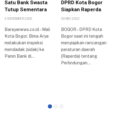
Satu Bank Swasta
DPRD Kota Bogor
Peruba
Tutup Sementara
Siapkan Raperda
PPAS 2
KUA-PP
3 DESEMBER 2020
30 MEI 2022
16 AGUSTUS
Barayanews.co.id – Wali
BOGOR – DPRD Kota
Kota Bogor, Bima Arya
Bogor saat ini tengah
Dewan Pe
melakukan inspeksi
menyiapkan rancangan
Rakyat D
mendadak (sidak) ke
peraturan daerah
Kota Bog
Panin Bank di…
(Raperda) tentang
rapat par
Perlindungan…
membaha
Kebijak