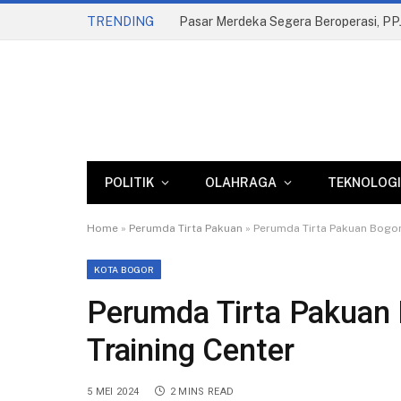
TRENDING
Komisi II Dorong Reformasi Parkir, Pe
POLITIK
OLAHRAGA
TEKNOLOGI
Home
»
Perumda Tirta Pakuan
»
Perumda Tirta Pakuan Bogor
KOTA BOGOR
Perumda Tirta Pakuan
Training Center
5 MEI 2024
2 MINS READ