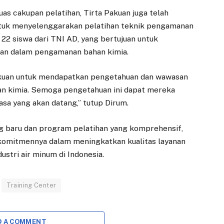
as cakupan pelatihan, Tirta Pakuan juga telah
ntuk menyelenggarakan pelatihan teknik pengamanan
h 22 siswa dari TNI AD, yang bertujuan untuk
an dalam pengamanan bahan kimia.
Pakuan untuk mendapatkan pengetahuan dan wawasan
n kimia. Semoga pengetahuan ini dapat mereka
asa yang akan datang,” tutup Dirum.
g baru dan program pelatihan yang komprehensif,
omitmennya dalam meningkatkan kualitas layanan
stri air minum di Indonesia.
Training Center
ANTI KORUPSI
EKONOMI
Wujudkan Dunia
Dedie Rachim
Usaha Antikorupsi,
Harap Gedung
D A COMMENT