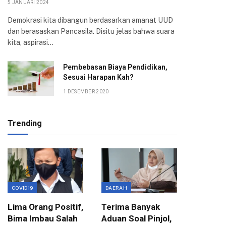
5 JANUARI 2024
Demokrasi kita dibangun berdasarkan amanat UUD
dan berasaskan Pancasila. Disitu jelas bahwa suara
kita, aspirasi…
Pembebasan Biaya Pendidikan,
Sesuai Harapan Kah?
1 DESEMBER 2020
Trending
COVID19
DAERAH
EKONOMI
Lima Orang Positif,
Terima Banyak
Wali Ko
Bima Imbau Salah
Aduan Soal Pinjol,
Sampai