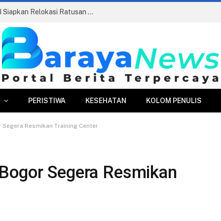
ran Danru Diusulkan Dihapus
PERISTIWA
KESEHATAN
KOLOM PENULIS
 Segera Resmikan Training Center
 Bogor Segera Resmikan