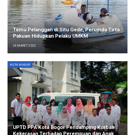
Temu Pelanggan di Situ Gede, Perumda Tirta
Pakuan Hidupkan Pelaku UMKM
24 MARET 2022
KOTA BOGOR
UPTD PPA Kota Bogor Pendamping Korban
Kekerasan Terhadap Perempuan dan Anak