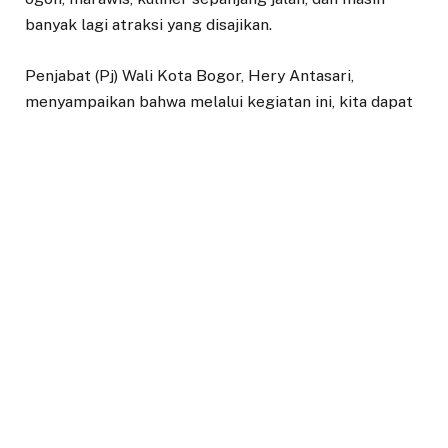
banyak lagi atraksi yang disajikan.
Penjabat (Pj) Wali Kota Bogor, Hery Antasari,
menyampaikan bahwa melalui kegiatan ini, kita dapat
menunjukkan bahwa budaya adalah penghubung yang
menyatukan kita semua.
“Seiring dengan semangat Cap Go Meh, mari kita
bangun kebersamaan, toleransi, dan gotong-royong
dalam mewujudkan masyarakat yang harmonis dan
sejahtera,” ucap Hery dalam sambutannya, Rabu
(12/2/2025).
Menurut Hery, perayaan ini bukan hanya untuk
mengikat tali persaudaraan, tapi juga merupakan
cerminan keragaman budaya yang ada di Kota Bogor.
Semua bergabung menjadi satu, tidak memandang