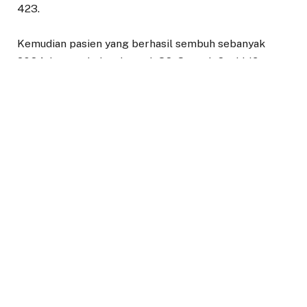
423.
Kemudian pasien yang berhasil sembuh sebanyak
2084, bertambah sebanyak 38. Suspek Covid-19
sebanyak 282, probable 14 orang dan pasien positif
yang meninggal 423.
Namun, Satgas Covid kembali mencatat adanya
peningkatan kasus yakni 26 dinyatakan positif.
ADD A COMMENT
Berita Lainnya