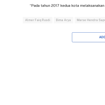
“Pada tahun 2017 kedua kota melaksanakan 
Almer Faiq Rusdi
Bima Arya
Marse Hendra Sap
AD