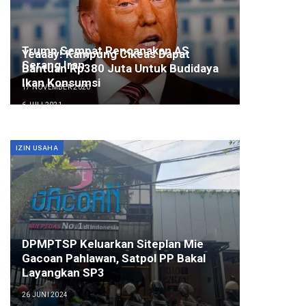
Trump Sempat Rencanakan AS
Yeaaay! Kampung Cikeas Dapat
Serang Iran
Bantuan Rp380 Juta Untuk Budidaya
Ikan Konsumsi
17 NOVEMBER 2020
6 JULI 2021
IZIN USAHA
DPMPTSP Keluarkan Siteplan Mie
Gacoan Pahlawan, Satpol PP Bakal
Layangkan SP3
26 JUNI 2024