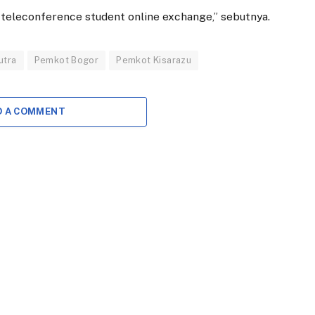
teleconference student online exchange,” sebutnya.
utra
Pemkot Bogor
Pemkot Kisarazu
EKONOMI
DAERAH
Pasar Gembrong
Satgas KKMP
D A COMMENT
Sukasari Hadir
Diminta Proaktif
Lebih Bersih dan
Pra-
Nyaman, Siap
operasionalisasi
Tampung
9 DESEMBER 2025
Pedagang Pasar
BOGOR – Satuan
Bogor
Tugas (Satgas)
25 APRIL 2025
Koperasi Kelurahan
Merah Putih (KKMP),
BOGOR — Proses
yang terdiri dari enam
revitalisasi Pasar
camat…
Gembrong Sukasari
yang terletak di Jalan