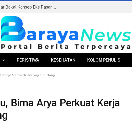
Siapkan Beauty Contest, Perumda Pasar Bakal Konsep Eks Pasar Bogor Jadi Kawasan Terpadu
PERISTIWA
KESEHATAN
KOLOM PENULIS
t Kerja Sama di Berbagai Bidang
u, Bima Arya Perkuat Kerja
ng