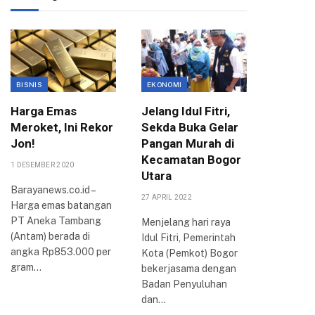
BISNIS
EKONOMI
EKONOMI
Harga Emas
Jelang Idul Fitri,
Pemkot
Meroket, Ini Rekor
Sekda Buka Gelar
Anggar
Jon!
Pangan Murah di
Agung,
Kecamatan Bogor
Bogor 
1 DESEMBER 2020
Utara
Jamina
Barayanews.co.id –
Pemba
27 APRIL 2022
Harga emas batangan
Rampu
PT Aneka Tambang
Menjelang hari raya
4 AGUSTUS 
(Antam) berada di
Idul Fitri, Pemerintah
angka Rp853.000 per
Kota (Pemkot) Bogor
BOGOR –
gram…
bekerjasama dengan
Bogor saa
Badan Penyuluhan
melakuk
dan…
pembahas