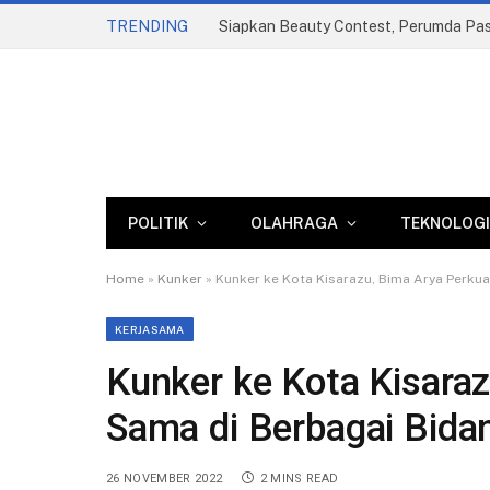
TRENDING
POLITIK
OLAHRAGA
TEKNOLOGI
Home
»
Kunker
»
Kunker ke Kota Kisarazu, Bima Arya Perkua
KERJASAMA
Kunker ke Kota Kisaraz
Sama di Berbagai Bida
26 NOVEMBER 2022
2 MINS READ