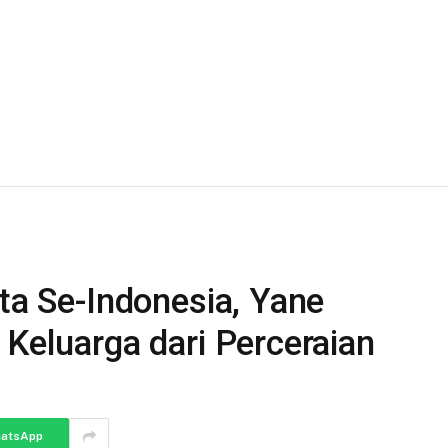
Siliwangi, Kelurahan
Sukasari, Kecamatan…
ota Se-Indonesia, Yane
 Keluarga dari Perceraian
atsApp