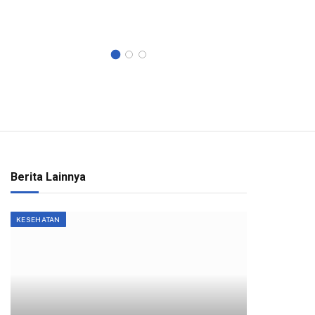
Umum An
dan…
Berita Lainnya
KESEHATAN