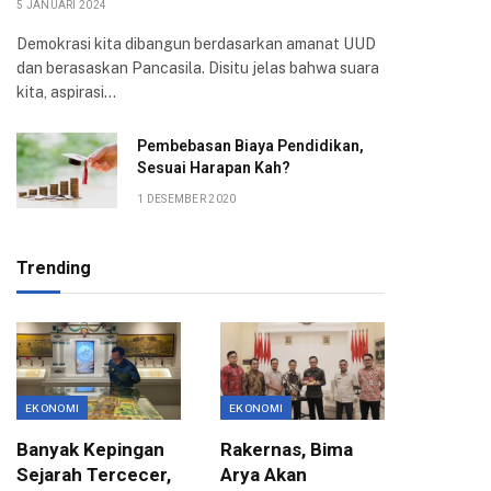
5 JANUARI 2024
Demokrasi kita dibangun berdasarkan amanat UUD
dan berasaskan Pancasila. Disitu jelas bahwa suara
kita, aspirasi…
Pembebasan Biaya Pendidikan,
Sesuai Harapan Kah?
1 DESEMBER 2020
Trending
EKONOMI
EKONOMI
EKONOMI
Banyak Kepingan
Rakernas, Bima
Jauh da
Sejarah Tercecer,
Arya Akan
Kota, B