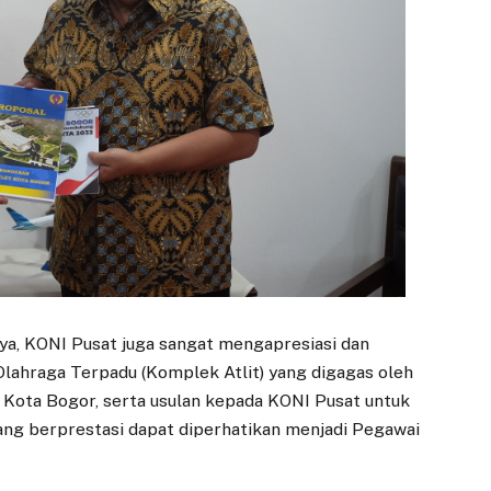
nnya, KONI Pusat juga sangat mengapresiasi dan
ahraga Terpadu (Komplek Atlit) yang digagas oleh
Kota Bogor, serta usulan kepada KONI Pusat untuk
DAERAH
DAERAH
yang berprestasi dapat diperhatikan menjadi Pegawai
Ikhtiar TP PKK
Meriahkan HJB,
Kota Bogor
DKPP Kota Bogor