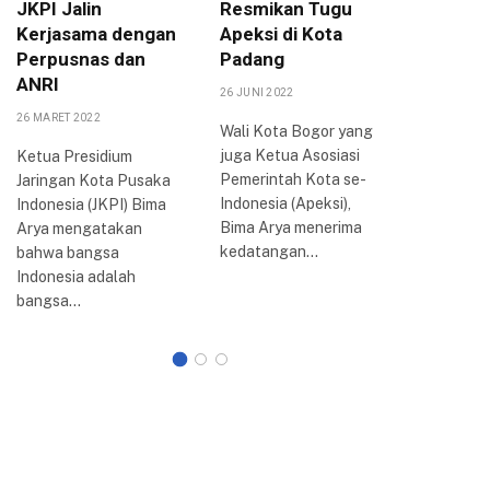
JKPI Jalin
Resmikan Tugu
Pastika
Kerjasama dengan
Apeksi di Kota
Tetap 
Perpusnas dan
Padang
Perhat
ANRI
26 JUNI 2022
20 SEPTEMB
26 MARET 2022
Wali Kota Bogor yang
Wali Kota
juga Ketua Asosiasi
Arya kem
Ketua Presidium
Pemerintah Kota se-
menjalan
Jaringan Kota Pusaka
Indonesia (Apeksi),
‘Ngantor 
Indonesia (JKPI) Bima
Bima Arya menerima
Hari ini, 
Arya mengatakan
kedatangan…
(20/9/20
bahwa bangsa
Indonesia adalah
bangsa…