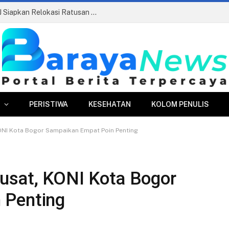
Pasar Merdeka Segera Beroperasi, PPJ Siapkan Relokasi Ratusan Pedagang dan PKL
PERISTIWA
KESEHATAN
KOLOM PENULIS
KONI Kota Bogor Sampaikan Empat Poin Penting
usat, KONI Kota Bogor
 Penting