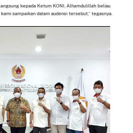
Bangun Kesehatan
Gelar Pangan
langsung kepada Ketum KONI. Alhamdulillah beliau
Mental
Murah di Sempur
kami sampaikan dalam audensi tersebut,” tegasnya.
24 OKTOBER 2025
2 JUNI 2026
Kesehatan mental
BOGOR – Pemerintah
warga Kota Bogor
Kota (Pemkot) Bogor
menjadi perhatian Tim
menggelar Gerakan
Penggerak
Pangan Murah (GPM)
Pemberdayaan dan
di Lapangan Sempur
Kesejahteraan
sebagai…
Keluarga (TP PKK).…