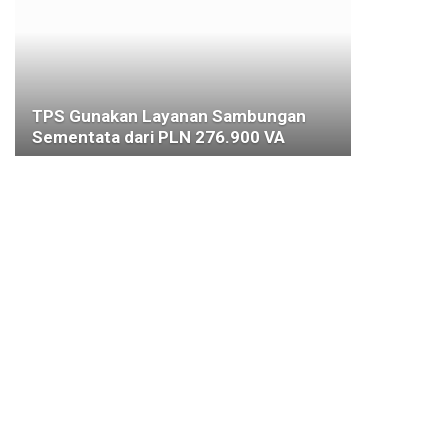
TPS Gunakan Layanan Sambungan
Sementata dari PLN 276.900 VA
10 MARET 2024
JAWA BARAT
Tak Pakai Kantong Plastik, Dedie
Rachim Imbau Daging Kurban
Dibungkus Bongsang
5 JULI 2022