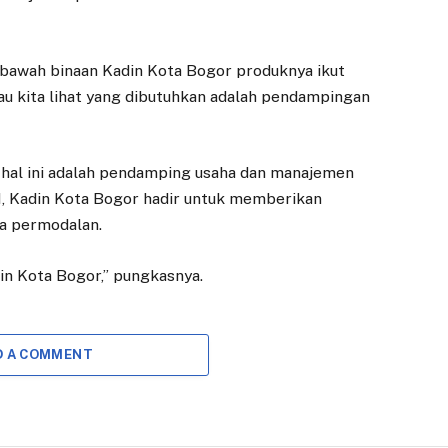
Putih Jangan Buka
Tirta Pakuan
Warung
Akselarasi
Pelayanan dan
30 JULI 2025
ibawah binaan Kadin Kota Bogor produknya ikut
Pengembangan
au kita lihat yang dibutuhkan adalah pendampingan
BOGOR – Ketua DPRD
Bisnis
Kota Bogor
27 MARET 2026
Adityawarman Adil
setuju dengan
BOGOR – Wali kota
 hal ini adalah pendamping usaha dan manajemen
pendapat Prof.
Bogor, Dedie A.
Kadin Kota Bogor hadir untuk memberikan
Lukman M Baga…
Rachim, resmi melantik
a permodalan.
dua direksi baru di
tubuh…
din Kota Bogor,” pungkasnya.
D A COMMENT