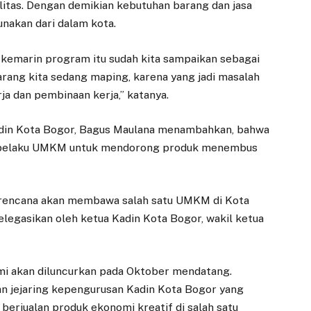
alitas. Dengan demikian kebutuhan barang dan jasa
unakan dari dalam kota.
 kemarin program itu sudah kita sampaikan sebagai
karang kita sedang maping, karena yang jadi masalah
ja dan pembinaan kerja,” katanya.
adin Kota Bogor, Bagus Maulana menambahkan, bahwa
 pelaku UMKM untuk mendorong produk menembus
a rencana akan membawa salah satu UMKM di Kota
elegasikan oleh ketua Kadin Kota Bogor, wakil ketua
EKONOMI
DAERAH
mi akan diluncurkan pada Oktober mendatang.
Adityawarman:
Direksi Baru
an jejaring kepengurusan Kadin Kota Bogor yang
Koperasi Merah
Dilantik, Perumda
erjualan produk ekonomi kreatif di salah satu