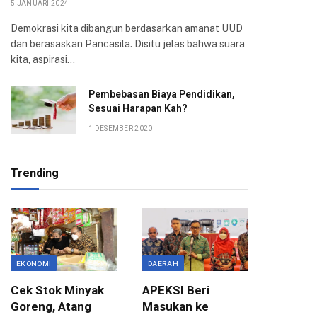
5 JANUARI 2024
Demokrasi kita dibangun berdasarkan amanat UUD
dan berasaskan Pancasila. Disitu jelas bahwa suara
kita, aspirasi…
Pembebasan Biaya Pendidikan,
Sesuai Harapan Kah?
1 DESEMBER 2020
Trending
EKONOMI
DAERAH
ASPIRASI
Cek Stok Minyak
APEKSI Beri
Terima 
Goreng, Atang
Masukan ke
Aksi Ma