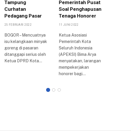
Tampung
Pemerintah Pusat
DPRD K
Curhatan
Soal Penghapusan
Akan T
Pedagang Pasar
Tenaga Honorer
DPR-RI
25 FEBRUARI 2022
11 JUNI 2022
6 SEPTEMBE
BOGOR – Mencuatnya
Ketua Asosiasi
BOGOR –
isu kelangkaan minyak
Pemerintah Kota
penolaka
goreng di pasaran
Seluruh Indonesia
harga ba
ditanggapi serius oleh
(APEKSI) Bima Arya
minyak (
Ketua DPRD Kota…
menyatakan, larangan
bersubsidi
mempekerjakan
Kota Bog
honorer bagi…