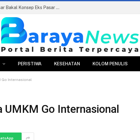
Siapkan Beauty Contest, Perumda Pasar Bakal Konsep Eks Pasar Bogor Jadi Kawasan Terpadu
PERISTIWA
KESEHATAN
KOLOM PENULIS
Go Internasional
a UMKM Go Internasional
atsApp