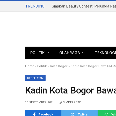
TRENDING
POLITIK
OLAHRAGA
TEKNOLOGI
Home
»
Politik
»
Kota Bogor
»
Kadin Kota Bogor Bawa UMKM 
KESEHATAN
Kadin Kota Bogor Baw
10 SEPTEMBER 2021
3 MINS READ
Facebook
Twitter
Wh