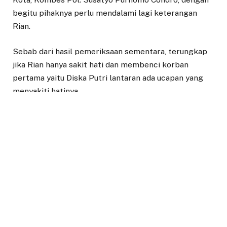
begitu pihaknya perlu mendalami lagi keterangan
Rian.
Sebab dari hasil pemeriksaan sementara, terungkap
jika Rian hanya sakit hati dan membenci korban
pertama yaitu Diska Putri lantaran ada ucapan yang
menyakiti hatinya.
“Terkait keterangan tersangka kalau dia membenci
wanita, tentunya kita akan kuatkan juga dengan
keterangan-keterangan lainnya, dimaksudkan dengan
membenci wanita adalah dengan korban pertama,”
kata Susatyo, Sabtu (13/3/2021).
“Ada ucapan dari korban pertama ketika mereka
selesai berkencan yang mungkin memicu untuk
tersangka melakukan penganiayaan terhadap korban