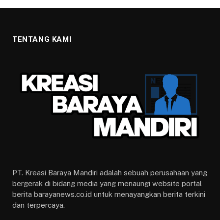
Komisi IV Sidak Ke Dinkes
Kota Bogor, Hasilnya
Mengejutkan
16 MARET 2020
2 MINS READ