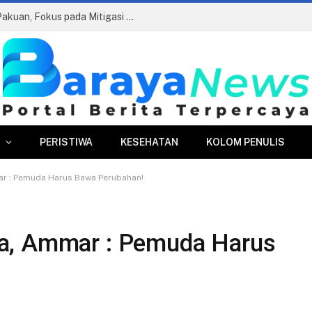
Edukasi Antikorupsi di Perumda Tirta Pakuan, Fokus pada Mitigasi Risiko dan AGHT
PERISTIWA
KESEHATAN
KOLOM PENULIS
r : Pemuda Harus Bawa Perubahan!
a, Ammar : Pemuda Harus