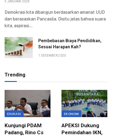
5 JANUARI 2024
Demokrasi kita dibangun berdasarkan amanat UUD
dan berasaskan Pancasila. Disitu jelas bahwa suara
kita, aspirasi…
Pembebasan Biaya Pendidikan,
Sesuai Harapan Kah?
1 DESEMBER 2020
Trending
EDUKASI
EKONOMI
EKONOMI
Kunjungi PDAM
APEKSI Dukung
Dedie 
Padang, Rino Cs
Pemindahan IKN,
Dorong