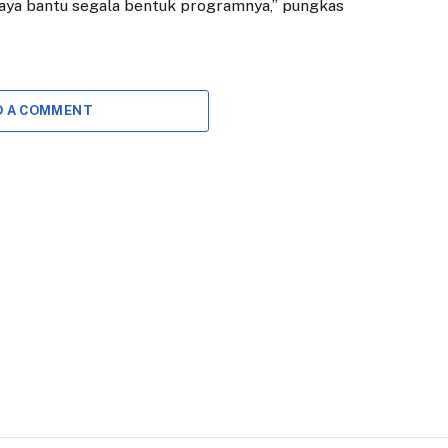
n saya bantu segala bentuk programnya,” pungkas
Harga Daging
Diguyur Bantuan
1 DESEMBER 2020
31 MEI 2022
Barayanews.co.id –
BOGOR – Presiden
Pemerintah Kota
Jokowi mengecek
D A COMMENT
(Pemkot) Bogor
harga dan
melalui Perumda Pasar
ketersediaan minyak
Pakuan Jaya (PPJ)
goreng sekaligus
menerima bantuan
membagikan bantuan
tiga…
sosial (bansos)…