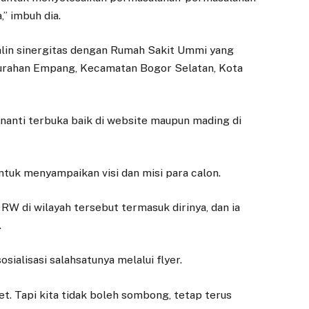
,” imbuh dia.
jalin sinergitas dengan Rumah Sakit Ummi yang
lurahan Empang, Kecamatan Bogor Selatan, Kota
 nanti terbuka baik di website maupun mading di
ntuk menyampaikan visi dan misi para calon.
W di wilayah tersebut termasuk dirinya, dan ia
.
EKONOMI
CUACA
ialisasi salahsatunya melalui flyer.
Cold Storage,
Jokowi ke Bogor,
et. Tapi kita tidak boleh sombong, tetap terus
Inovasi Stabilkan
Warga Pasar