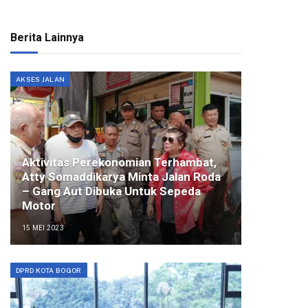
Berita Lainnya
AKSES JALAN
Aktivitas Perekonomian Terhambat,
Atty Somaddikarya Minta Jalan Roda
– Gang Aut Dibuka Untuk Sepeda
Motor
15 MEI 2023
DPRD KOTA BOGOR