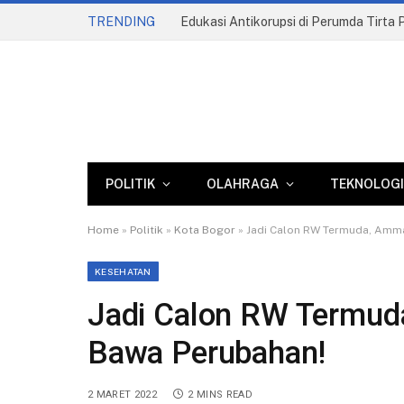
TRENDING
POLITIK
OLAHRAGA
TEKNOLOGI
Home
»
Politik
»
Kota Bogor
»
Jadi Calon RW Termuda, Amma
KESEHATAN
Jadi Calon RW Termud
Bawa Perubahan!
2 MARET 2022
2 MINS READ