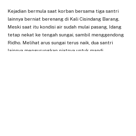
Kejadian bermula saat korban bersama tiga santri
lainnya berniat berenang di Kali Cisindang Barang.
Meski saat itu kondisi air sudah mulai pasang, Idang
tetap nekat ke tengah sungai, sambil menggendong
Ridho. Melihat arus sungai terus naik, dua santri
lainnya mengurungkan niatnya untuk mandi.
“Dua temannya menunggu di pinggir kali karena
melihat air terus mulai naik,” kata Kepala Pelaksana
BPBD Kota Bogor, Priyatna Syamsyah.
Keduanya sempat bercanda di tengah sungai. Saat itu
lah, Ridho terjatuh hingga tubuhnya terseret dan
hanyut terbawa arus. Idang selamat karena saat
terjatuh dia memegang batu.
Teman-temannya yang berada di tepi kali sempat