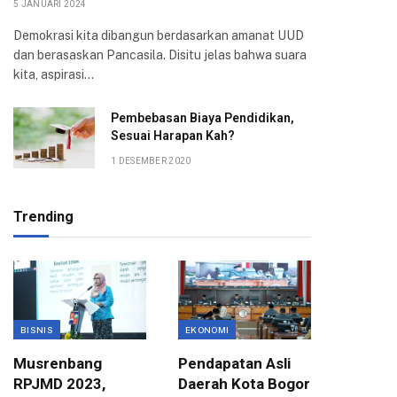
5 JANUARI 2024
Demokrasi kita dibangun berdasarkan amanat UUD
dan berasaskan Pancasila. Disitu jelas bahwa suara
kita, aspirasi…
Pembebasan Biaya Pendidikan,
Sesuai Harapan Kah?
1 DESEMBER 2020
Trending
BISNIS
EKONOMI
EKONOMI
Musrenbang
Pendapatan Asli
Pusat H
RPJMD 2023,
Daerah Kota Bogor
Maksim