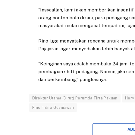
“Insyaallah, kami akan memberikan insenti
orang nonton bola di sini, para pedagang s
masyarakat mulai mengenal tempat ini,” uja
Rino juga menyatakan rencana untuk memper
Pajajaran, agar menyediakan lebih banyak al
“Keinginan saya adalah membuka 24 jam, tet
pembagian shift pedagang. Namun, jika sema
dan berkembang,” pungkasnya.
Direktur Utama (Dirut) Perumda Tirta Pakuan
Hery
Rino Indira Gusniawan
AD