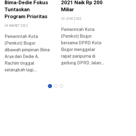
Bima-Dedie Fokus
2021 Naik Rp 200
Potensi
Tuntaskan
Miliar
di Tiap
Program Prioritas
23 JUNI 2022
19 SEPTEMB
24 MARET 2022
Pemerintah Kota
Jaringan
(Pemkot) Bogor
Indonesia
Pemerintah Kota
bersama DPRD Kota
menggela
(Pemkot) Bogor
Bogor menggelar
nasional 
dibawah pimpinan Bima
rapat paripurna di
‘Langkah
Arya dan Dedie A.
gedung DPRD, Jalan…
Menghad
Rachim tinggal
Persaing
selangkah lagi…