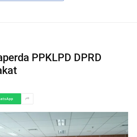
aperda PPKLPD DPRD
akat
atsApp