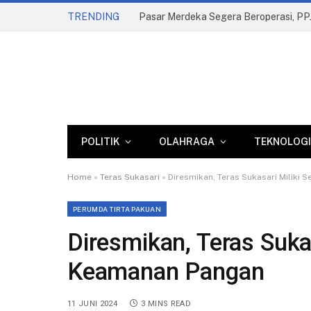
TRENDING
POLITIK
OLAHRAGA
TEKNOLOGI
Home
»
Teras Sukasari
»
Diresmikan, Teras Sukasari Miliki 
PERUMDA TIRTA PAKUAN
Diresmikan, Teras Sukas
Keamanan Pangan
11 JUNI 2024
3 MINS READ