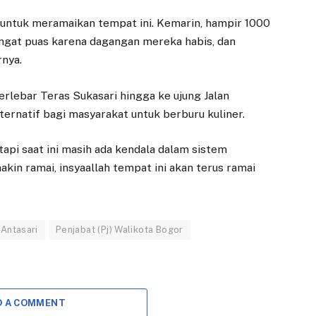
2025 Kota Bogor
Upacara Harkitnas
2026
f untuk meramaikan tempat ini. Kemarin, hampir 1000
16 OKTOBER 2025
angat puas karena dagangan mereka habis, dan
22 MEI 2026
BOGOR – Ketua DPRD
rnya.
Kota Bogor
BOGOR – Wakil Wali
Adityawarman Adil
Kota Bogor, Jenal
lebar Teras Sukasari hingga ke ujung Jalan
bersama Wakil
Mutaqin, menjadi
ternatif bagi masyarakat untuk berburu kuliner.
Walikota Bogor Jenal
inspektur upacara
Mutaqin meresmikan…
dalam peringatan Hari
Kebangkitan…
api saat ini masih ada kendala dalam sistem
kin ramai, insyaallah tempat ini akan terus ramai
 Antasari
Penjabat (Pj) Walikota Bogor
D A COMMENT