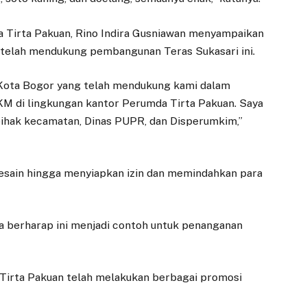
a Tirta Pakuan, Rino Indira Gusniawan menyampaikan
telah mendukung pembangunan Teras Sukasari ini.
Kota Bogor yang telah mendukung kami dalam
KM di lingkungan kantor Perumda Tirta Pakuan. Saya
pihak kecamatan, Dinas PUPR, dan Disperumkim,”
esain hingga menyiapkan izin dan memindahkan para
ya berharap ini menjadi contoh untuk penanganan
EKONOMI
DAERAH
Tirta Pakuan telah melakukan berbagai promosi
Adityawarman
Amanat
Resmikan Job Fair
Menkomdigi pada