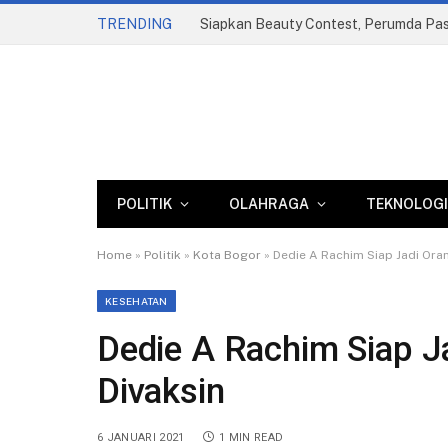
TRENDING
POLITIK
OLAHRAGA
TEKNOLOGI
Home
»
Politik
»
Kota Bogor
»
Dedie A Rachim Siap Jadi Ora
KESEHATAN
Dedie A Rachim Siap J
Divaksin
6 JANUARI 2021
1 MIN READ