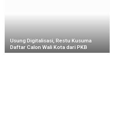
Usung Digitalisasi, Restu Kusuma
Daftar Calon Wali Kota dari PKB
29 APRIL 2024
KESEHATAN
Nama Tokoh Pers Nasional Akan
Diabadikan di Kota Bogor