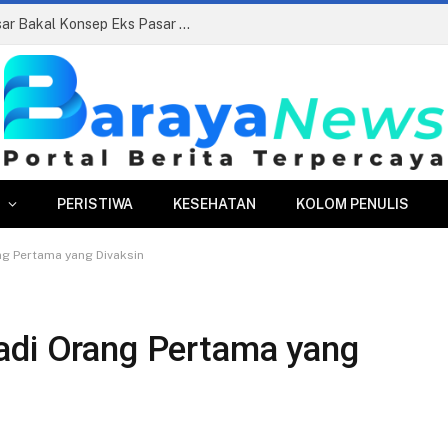
Siapkan Beauty Contest, Perumda Pasar Bakal Konsep Eks Pasar Bogor Jadi Kawasan Terpadu
PERISTIWA
KESEHATAN
KOLOM PENULIS
ng Pertama yang Divaksin
adi Orang Pertama yang