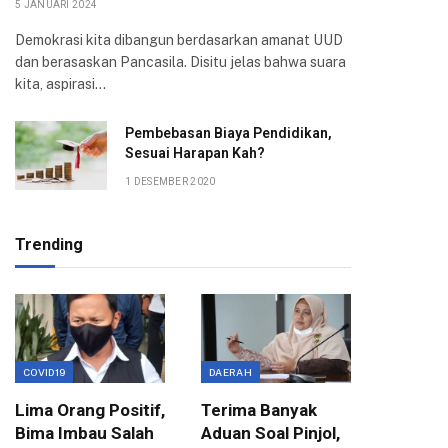
5 JANUARI 2024
Demokrasi kita dibangun berdasarkan amanat UUD
dan berasaskan Pancasila. Disitu jelas bahwa suara
kita, aspirasi…
Pembebasan Biaya Pendidikan,
Sesuai Harapan Kah?
1 DESEMBER 2020
Trending
COVID19
DAERAH
EKONOMI
Lima Orang Positif,
Terima Banyak
Wali Ko
Bima Imbau Salah
Aduan Soal Pinjol,
Sampai