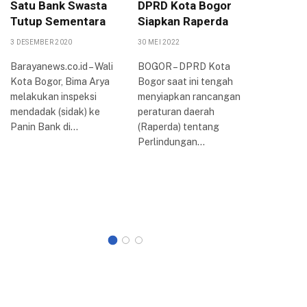
Satu Bank Swasta
DPRD Kota Bogor
Peruba
Tutup Sementara
Siapkan Raperda
PPAS 2
KUA-PP
3 DESEMBER 2020
30 MEI 2022
16 AGUSTUS
Barayanews.co.id – Wali
BOGOR – DPRD Kota
Kota Bogor, Bima Arya
Bogor saat ini tengah
Dewan Pe
melakukan inspeksi
menyiapkan rancangan
Rakyat D
mendadak (sidak) ke
peraturan daerah
Kota Bog
Panin Bank di…
(Raperda) tentang
rapat par
Perlindungan…
membaha
Kebijak