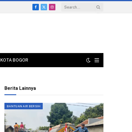
Facebook
X
Instagram
(Twitter)
KOTA BOGOR
Berita Lainnya
BANTUAN AIR BERSIH