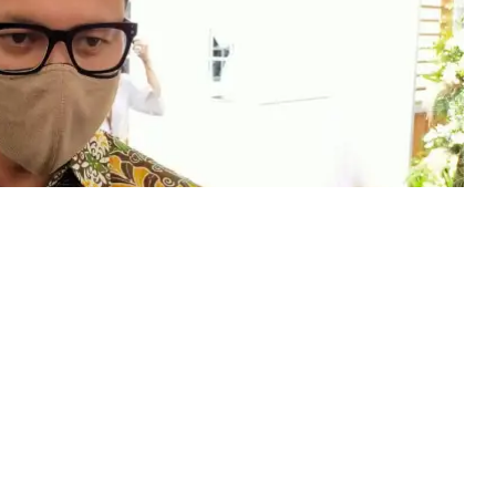
ot) Bogor telah menetapkan daftar penerima vaksin
nuari 2021 mendatang, jumlahnya 10 persen dari data