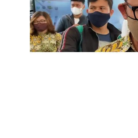
Barayanews.co.id
– Pemerintah Kota (Pemk
covid-19 yang akan dilaksanakan pada 14 Ja