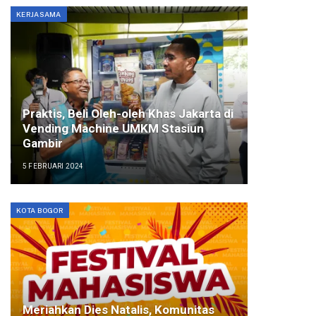
KERJASAMA
Praktis, Beli Oleh-oleh Khas Jakarta di
Vending Machine UMKM Stasiun
Gambir
5 FEBRUARI 2024
KOTA BOGOR
Meriahkan Dies Natalis, Komunitas