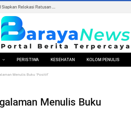
Pasar Merdeka Segera Beroperasi, PPJ Siapkan Relokasi Ratusan Pedagang dan PKL
PERISTIWA
KESEHATAN
KOLOM PENULIS
laman Menulis Buku ‘Positif’
ngalaman Menulis Buku