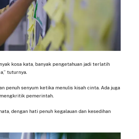
Pelaku Usaha Kota
Paviliun BSI
Bogor Ikuti Bimtek
Tingkatkan
Pelayanan dan
28 MEI 2025
Kenyamanan
BOGOR – Sebanyak
Nasabah
100 pelaku usaha di
20 JANUARI 2026
Kota Bogor menghadiri
kegiatan Bimbingan
BOGOR – Wali Kota
Teknis (Bimtek)
Bogor, Dedie A.
anyak kosa kata, banyak pengetahuan jadi terlatih
Dunia…
Rachim, berharap
a,” tuturnya.
kehadiran Gedung
Paviliun Bank Syariah
Indonesia…
an penuh senyum ketika menulis kisah cinta. Ada juga
 mengkritik pemerintah.
ir mata, dengan hati penuh kegalauan dan kesedihan