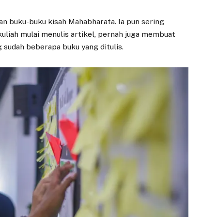
n buku-buku kisah Mahabharata. Ia pun sering
 kuliah mulai menulis artikel, pernah juga membuat
g sudah beberapa buku yang ditulis.
ANTI KORUPSI
EKONOMI
Wujudkan Dunia
Dedie Rachim
Usaha Antikorupsi,
Harap Gedung