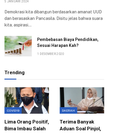
5 JANUARI 2024
Demokrasi kita dibangun berdasarkan amanat UUD
dan berasaskan Pancasila. Disitu jelas bahwa suara
kita, aspirasi…
Pembebasan Biaya Pendidikan,
Sesuai Harapan Kah?
1 DESEMBER 2020
Trending
COVID19
DAERAH
EKONOMI
Lima Orang Positif,
Terima Banyak
Wali Ko
Bima Imbau Salah
Aduan Soal Pinjol,
Sampai