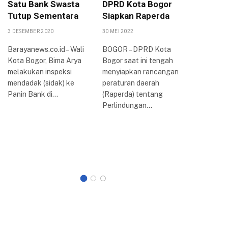
Satu Bank Swasta
DPRD Kota Bogor
Peruba
Tutup Sementara
Siapkan Raperda
PPAS 2
KUA-PP
3 DESEMBER 2020
30 MEI 2022
16 AGUSTUS
Barayanews.co.id – Wali
BOGOR – DPRD Kota
Kota Bogor, Bima Arya
Bogor saat ini tengah
Dewan Pe
melakukan inspeksi
menyiapkan rancangan
Rakyat D
mendadak (sidak) ke
peraturan daerah
Kota Bog
Panin Bank di…
(Raperda) tentang
rapat par
Perlindungan…
membaha
Kebijak