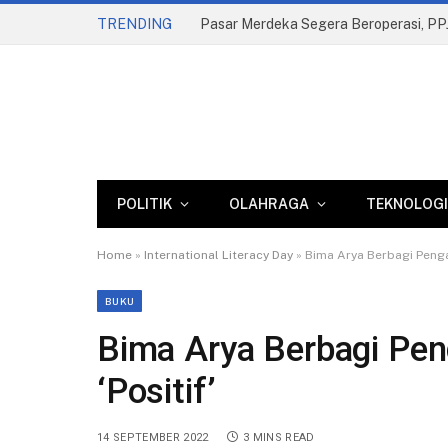
TRENDING
POLITIK
OLAHRAGA
TEKNOLOGI
Home
»
International Literacy Day
»
Bima Arya Berbagi Penga
BUKU
Bima Arya Berbagi Pe
‘Positif’
14 SEPTEMBER 2022
3 MINS READ