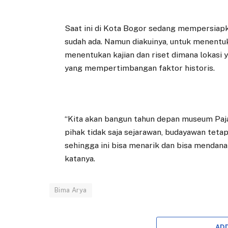
Saat ini di Kota Bogor sedang mempersiap
sudah ada. Namun diakuinya, untuk menentuk
menentukan kajian dan riset dimana lokasi 
yang mempertimbangan faktor historis.
“Kita akan bangun tahun depan museum Paja
pihak tidak saja sejarawan, budayawan tetap
sehingga ini bisa menarik dan bisa mendanai 
katanya.
Bima Arya
AD