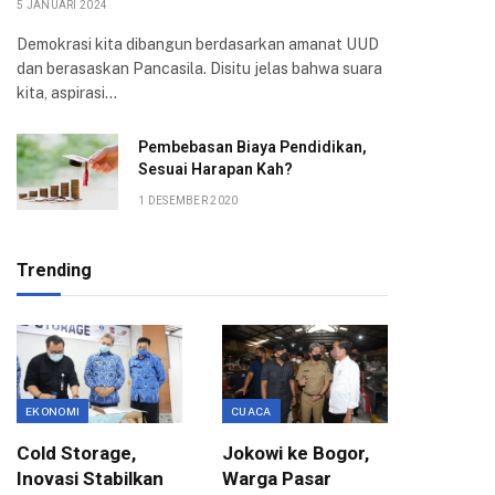
5 JANUARI 2024
Demokrasi kita dibangun berdasarkan amanat UUD
dan berasaskan Pancasila. Disitu jelas bahwa suara
kita, aspirasi…
Pembebasan Biaya Pendidikan,
Sesuai Harapan Kah?
1 DESEMBER 2020
Trending
EKONOMI
CUACA
EDUKASI
Cold Storage,
Jokowi ke Bogor,
Kunjun
Inovasi Stabilkan
Warga Pasar
Padang,