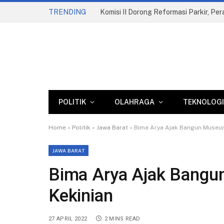
TRENDING
Komisi II Dorong Reformasi Parkir, Pe
POLITIK
OLAHRAGA
TEKNOLOGI
Home
»
Politik
»
Jawa Barat
»
Bima Arya Ajak Bangun Museum
JAWA BARAT
Bima Arya Ajak Bangu
Kekinian
27 APRIL 2022
2 MINS READ