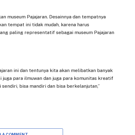
Kemandirian
2026
Ekonomi
19 DESEMBER 2025
Perempuan
kan museum Pajajaran. Desainnya dan tempatnya
Rencana
an tempat ini tidak mudah, karena harus
20 MEI 2025
pengembangan
yang paling representatif sebagai museum Pajajaran
transportasi Trem di
BOGOR – Wali Kota
Kota Bogor memasuki
Bogor, Dedie A. Rachim
babak baru. Pemkot
menekankan
dan PT Industri
pentingnya
Kereta…
peningkatan kapasitas
dan kemandirian
jaran ini dan tentunya kita akan melibatkan banyak
ekonomi…
i juga para ilmuwan dan juga para komunitas kreatif
sendiri, bisa mandiri dan bisa berkelanjutan,”
D A COMMENT