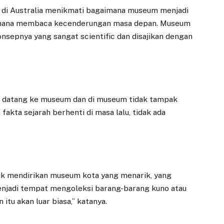
n di Australia menikmati bagaimana museum menjadi
aimana membaca kecenderungan masa depan. Museum
nsepnya yang sangat scientific dan disajikan dengan
a datang ke museum dan di museum tidak tampak
akta sejarah berhenti di masa lalu, tidak ada
k mendirikan museum kota yang menarik, yang
EKONOMI
DAERAH
k menjadi tempat mengoleksi barang-barang kuno atau
 itu akan luar biasa,” katanya.
Dedie Rachim
Trem di Kota
Dorong
Bogor Diuji Coba