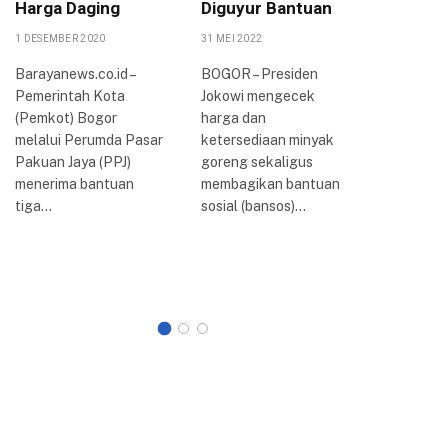
Harga Daging
Diguyur Bantuan
Papark
Pelayan
1 DESEMBER 2020
31 MEI 2022
Pening
Barayanews.co.id –
BOGOR – Presiden
Ekonom
Pemerintah Kota
Jokowi mengecek
23 AGUSTUS
(Pemkot) Bogor
harga dan
melalui Perumda Pasar
ketersediaan minyak
BOGOR – 
Pakuan Jaya (PPJ)
goreng sekaligus
berlangs
menerima bantuan
membagikan bantuan
kegiatan
tiga…
sosial (bansos)…
Nasional
Asosiasi
Kota Sel
Indonesi