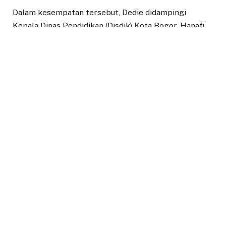
Dalam kesempatan tersebut, Dedie didampingi
Kepala Dinas Pendidikan (Disdik) Kota Bogor, Hanafi,
Kepala Dinas Pariwisata dan Kebudayaan (Disparbud)
Kota Bogor, Atep Budiman, perwakilan Dispora Kota
Bogor dan perwakilan bagian Kesra Setda Kota
Bogor.
Total kafilah Porsadin Kota Bogor berjumlah 67
orang, terdiri dari 37 peserta yang didampingi 30
official. Kegiatannya dimulai 28 hingga 31 Juli 2022 di
Kabupaten Garut.