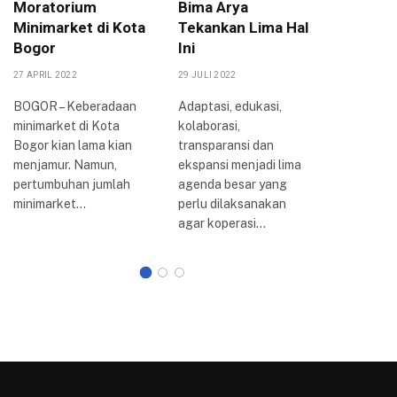
Moratorium
Bima Arya
Berpih
Minimarket di Kota
Tekankan Lima Hal
Koperas
Bogor
Ini
UMKM
27 APRIL 2022
29 JULI 2022
17 OKTOBER
BOGOR – Keberadaan
Adaptasi, edukasi,
BOGOR – K
minimarket di Kota
kolaborasi,
DPRD Ko
Bogor kian lama kian
transparansi dan
telah sel
menjamur. Namun,
ekspansi menjadi lima
menggela
pertumbuhan jumlah
agenda besar yang
dengan m
minimarket…
perlu dilaksanakan
agar koperasi…