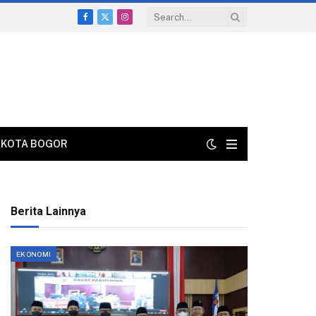
Facebook
X
Instagram
(Twitter)
KOTA BOGOR
Berita Lainnya
EKONOMI