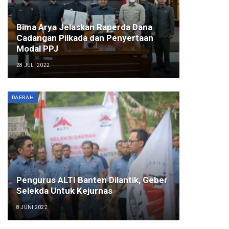
Bima Arya Jelaskan Raperda Dana
Cadangan Pilkada dan Penyertaan
Modal PPJ
28 JULI 2022
DAERAH
Pengurus ALTI Banten Dilantik, Geber
Selekda Untuk Kejurnas
8 JUNI 2022