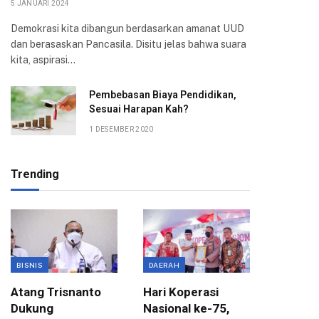
5 JANUARI 2024
Demokrasi kita dibangun berdasarkan amanat UUD
dan berasaskan Pancasila. Disitu jelas bahwa suara
kita, aspirasi…
Pembebasan Biaya Pendidikan,
Sesuai Harapan Kah?
1 DESEMBER 2020
Trending
BISNIS
DAERAH
ANGGAR
Atang Trisnanto
Hari Koperasi
Komisi 
Dukung
Nasional ke-75,
APBD 2