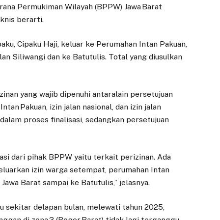
asarana Permukiman Wilayah (BPPW) Jawa Barat
knis berarti.
 Cipaku, Cipaku Haji, keluar ke Perumahan Intan Pakuan,
lan Siliwangi dan ke Batutulis. Total yang diusulkan
nan yang wajib dipenuhi antaralain persetujuan
an Pakuan, izin jalan nasional, dan izin jalan
ni dalam proses finalisasi, sedangkan persetujuan
si dari pihak BPPW yaitu terkait perizinan. Ada
keluarkan izin warga setempat, perumahan Intan
 Jawa Barat sampai ke Batutulis,” jelasnya.
 sekitar delapan bulan, melewati tahun 2025,
ggan di zona 3 (Bogor Barat) tidak lagi terganggu.