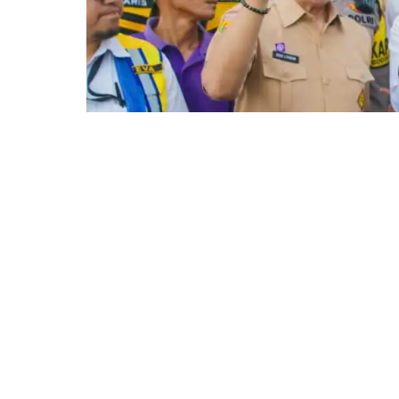
BOGOR – Bencana hidrometeorologi pada aw
Danasasmita di kawasan Batutulis, Kecamata
membuat jalan tersebut tidak bisa lagi berf
Kota Bogor dan sekitarnya. Lantas seperti