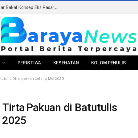
Siapkan Beauty Contest, Perumda Pasar Bakal Konsep Eks Pasar Bogor Jadi Kawasan Terpadu
PERISTIWA
KESEHATAN
KOLOM PENULIS
tutulis Ditargetkan Lelang Mei 2025
Tirta Pakuan di Batutulis
i 2025