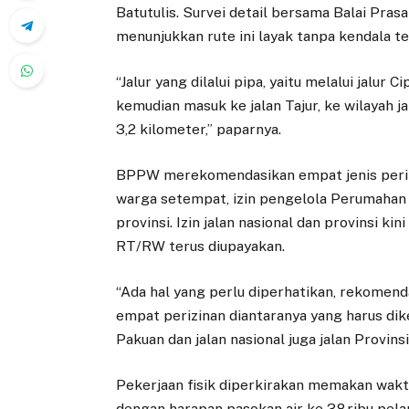
Batutulis. Survei detail bersama Balai Pr
menunjukkan rute ini layak tanpa kendala te
“Jalur yang dilalui pipa, yaitu melalui jalur
kemudian masuk ke jalan Tajur, ke wilayah ja
3,2 kilometer,” paparnya.
BPPW merekomendasikan empat jenis perizi
warga setempat, izin pengelola Perumahan Int
provinsi. Izin jalan nasional dan provinsi ki
RT/RW terus diupayakan.
“Ada hal yang perlu diperhatikan, rekomenda
empat perizinan diantaranya yang harus di
Pakuan dan jalan nasional juga jalan Provinsi
Pekerjaan fisik diperkirakan memakan waktu
dengan harapan pasokan air ke 38 ribu pelan