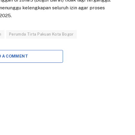
nunggu kelengkapan seluruh izin agar proses
 2025.
n
Perumda Tirta Pakuan Kota Bogor
D A COMMENT
EKONOMI
DAERAH
Adityawarman:
Direksi Baru
Koperasi Merah
Dilantik, Perumda