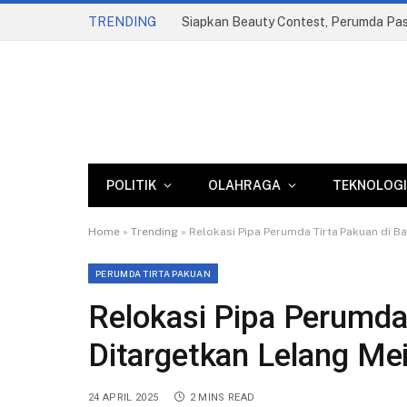
TRENDING
POLITIK
OLAHRAGA
TEKNOLOGI
Home
»
Trending
»
Relokasi Pipa Perumda Tirta Pakuan di Ba
PERUMDA TIRTA PAKUAN
Relokasi Pipa Perumda 
Ditargetkan Lelang Me
24 APRIL 2025
2 MINS READ