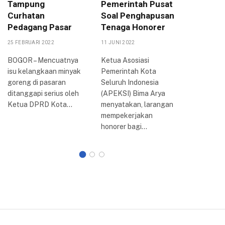
Tampung
Pemerintah Pusat
DPRD K
Curhatan
Soal Penghapusan
Akan T
Pedagang Pasar
Tenaga Honorer
DPR-RI
25 FEBRUARI 2022
11 JUNI 2022
6 SEPTEMBE
BOGOR – Mencuatnya
Ketua Asosiasi
BOGOR –
isu kelangkaan minyak
Pemerintah Kota
penolaka
goreng di pasaran
Seluruh Indonesia
harga ba
ditanggapi serius oleh
(APEKSI) Bima Arya
minyak (
Ketua DPRD Kota…
menyatakan, larangan
bersubsidi
mempekerjakan
Kota Bog
honorer bagi…