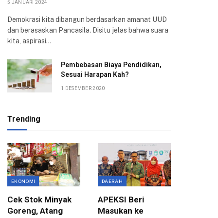
5 JANUARI 2024
Demokrasi kita dibangun berdasarkan amanat UUD
dan berasaskan Pancasila. Disitu jelas bahwa suara
kita, aspirasi…
Pembebasan Biaya Pendidikan,
Sesuai Harapan Kah?
1 DESEMBER 2020
Trending
EKONOMI
DAERAH
ASPIRASI
Cek Stok Minyak
APEKSI Beri
Terima 
Goreng, Atang
Masukan ke
Aksi Ma