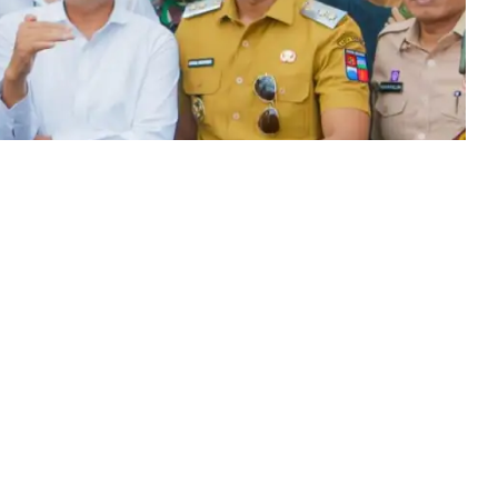
al Maret 2025 lalu menyebabkan Jalan Saleh
n Bogor Selatan, Kota Bogor, ambles. Kondisi ini
ungsi. Padahal, jalan ini akses penting bagi warga
 apa ikhtiar Pemkot Bogor?