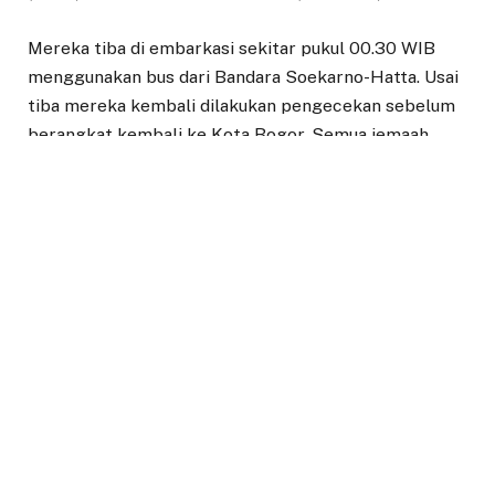
Mereka tiba di embarkasi sekitar pukul 00.30 WIB
menggunakan bus dari Bandara Soekarno-Hatta. Usai
tiba mereka kembali dilakukan pengecekan sebelum
berangkat kembali ke Kota Bogor. Semua jemaah
dalam kondisi yang baik.
“Kita bersyukur bapak ibu semua dalam kondisi sehat
kembali ke tanah air, khususnya ke Kota Bogor. Saya
datang dari Kota Bogor sengaja ingin menyambut
bapak ibu semua,” ungkap Hery kepada para jemaah
haji.
Hery juga mengucapkan selamat datang kembali ke
Kota Bogor setelah menjalani serangkaian ibadah di
Tanah Suci. Ia berharap, semua rukun dan wajib haji
para jemaah telah dilakukan dengan sempurna.