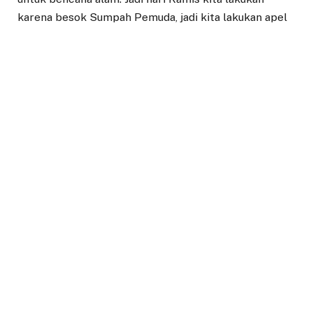
karena besok Sumpah Pemuda, jadi kita lakukan apel
hari Kamis,” ujar Bima.
ADD A COMMENT
Berita Lainnya
KOTA BOGOR