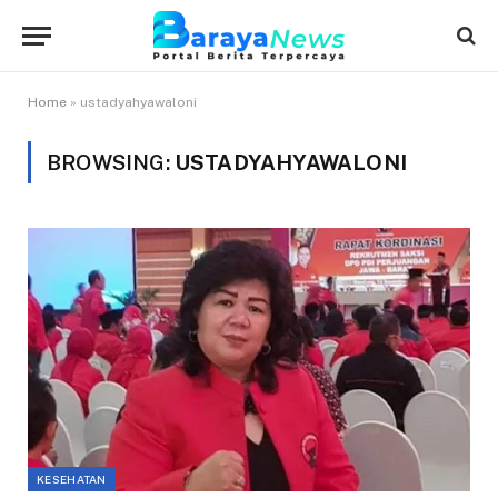
Home
»
ustadyahyawaloni
BROWSING:
USTADYAHYAWALONI
KESEHATAN