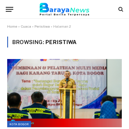
Home
»
Cuaca
»
Peristiwa
»
Halaman 2
BROWSING:
PERISTIWA
KOTA BOGOR