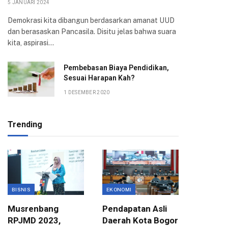
5 JANUARI 2024
Demokrasi kita dibangun berdasarkan amanat UUD
dan berasaskan Pancasila. Disitu jelas bahwa suara
kita, aspirasi…
Pembebasan Biaya Pendidikan,
Sesuai Harapan Kah?
1 DESEMBER 2020
Trending
BISNIS
EKONOMI
EKONOMI
Musrenbang
Pendapatan Asli
Pusat H
RPJMD 2023,
Daerah Kota Bogor
Maksim