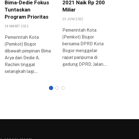
Bima-Dedie Fokus
2021 Naik Rp 200
Potensi
Tuntaskan
Miliar
di Tiap
Program Prioritas
23 JUNI 2022
19 SEPTEMB
24 MARET 2022
Pemerintah Kota
Jaringan
(Pemkot) Bogor
Indonesia
Pemerintah Kota
bersama DPRD Kota
menggela
(Pemkot) Bogor
Bogor menggelar
nasional 
dibawah pimpinan Bima
rapat paripurna di
‘Langkah
Arya dan Dedie A.
gedung DPRD, Jalan…
Menghad
Rachim tinggal
Persaing
selangkah lagi…