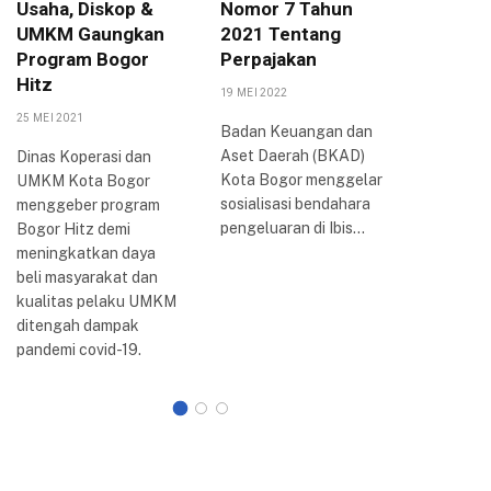
Usaha, Diskop &
Nomor 7 Tahun
Arya P
UMKM Gaungkan
2021 Tentang
Berbag
Program Bogor
Perpajakan
Inovasi
Hitz
Bogor
19 MEI 2022
25 MEI 2021
20 AGUSTUS
Badan Keuangan dan
Aset Daerah (BKAD)
Dinas Koperasi dan
Wali Kota
Kota Bogor menggelar
UMKM Kota Bogor
Arya me
sosialisasi bendahara
menggeber program
perkemb
pengeluaran di Ibis…
Bogor Hitz demi
reformasi 
meningkatkan daya
Kota Bogo
beli masyarakat dan
dilakuka
kualitas pelaku UMKM
ditengah dampak
pandemi covid-19.