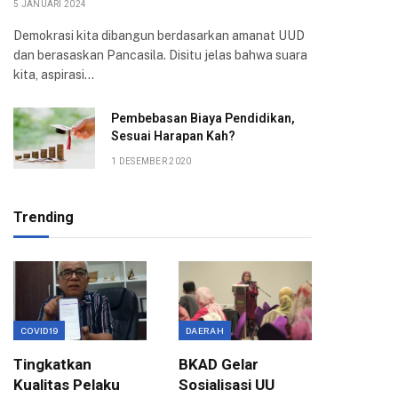
5 JANUARI 2024
Demokrasi kita dibangun berdasarkan amanat UUD
dan berasaskan Pancasila. Disitu jelas bahwa suara
kita, aspirasi…
Pembebasan Biaya Pendidikan,
Sesuai Harapan Kah?
1 DESEMBER 2020
Trending
COVID19
DAERAH
EKONOMI
Tingkatkan
BKAD Gelar
Evaluas
Kualitas Pelaku
Sosialisasi UU
Birokra