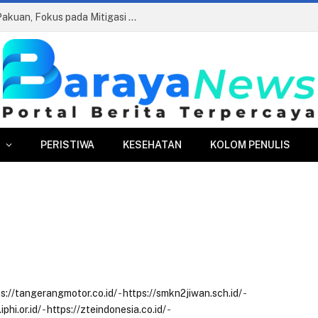
Edukasi Antikorupsi di Perumda Tirta Pakuan, Fokus pada Mitigasi Risiko dan AGHT
PERISTIWA
KESEHATAN
KOLOM PENULIS
ps://tangerangmotor.co.id/
-
https://smkn2jiwan.sch.id/
-
iphi.or.id/
-
https://zteindonesia.co.id/
-