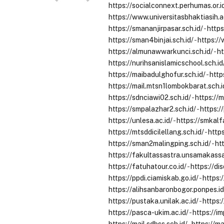
https://socialconnext.perhumas.or.i
https://www.universitasbhaktiasih.a
https://smananjirpasar.sch.id/
-
https
https://sman4binjai.sch.id/
-
https:/
https://almunawwarkunci.sch.id/
-
ht
https://nurihsanislamicschool.sch.id
https://maibadulghofur.sch.id/
-
http
https://mail.mtsn1lombokbarat.sch.i
https://sdnciawi02.sch.id/
-
https://
https://smpalazhar2.sch.id/
-
https://
https://unlesa.ac.id/
-
https://smkalf
https://mtsddicilellang.sch.id/
-
http
https://sman2malingping.sch.id/
-
ht
https://fakultassastra.unsamakassar
https://fatuhatour.co.id/
-
https://di
https://ppdi.ciamiskab.go.id/
-
https:/
https://alihsanbaronbogor.ponpes.id
https://pustaka.unilak.ac.id/
-
https:
https://pasca-ukim.ac.id/
-
https://im