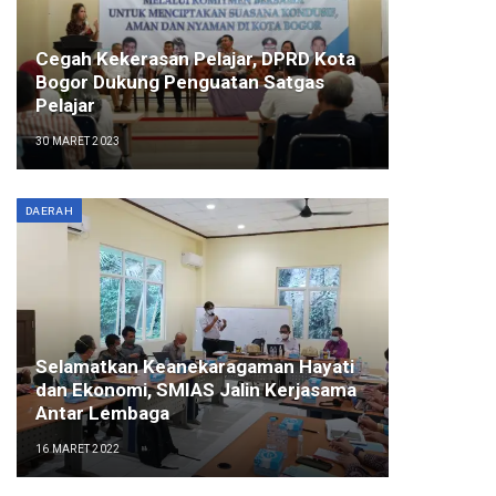
Cegah Kekerasan Pelajar, DPRD Kota
Bogor Dukung Penguatan Satgas
Pelajar
30 MARET 2023
DAERAH
Selamatkan Keanekaragaman Hayati
dan Ekonomi, SMIAS Jalin Kerjasama
Antar Lembaga
16 MARET 2022