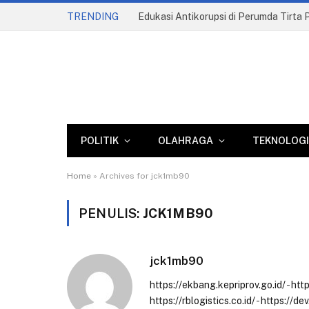
TRENDING
POLITIK
OLAHRAGA
TEKNOLOGI
Home
»
Archives for jck1mb90
PENULIS:
JCK1MB90
jck1mb90
https://ekbang.kepriprov.go.id/
-
htt
https://rblogistics.co.id/
-
https://dev.