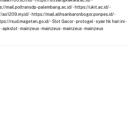
amaarif06.sch.id/
-
https://sttsangkakala.ac.id/
-
s://mail.poltransdp-palembang.ac.id/
-
https://ukit.ac.id/
-
//ao1209.my.id/
-
https://mail.alihsanbaronbogor.ponpes.id/
-
tps://rsud.magetan.go.id/
-
Slot Gacor
-
protogel
-
syair hk hari ini
-
-
apkslot
-
mainzeus
-
mainzeus
-
mainzeus
-
mainzeus