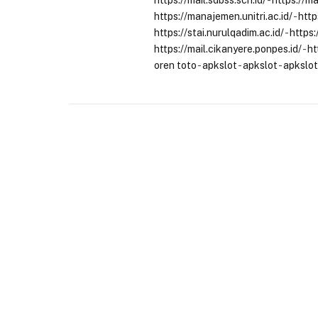
https://mail.sdbss.sch.id/
-
https://m
https://manajemen.unitri.ac.id/
-
http
https://stai.nurulqadim.ac.id/
-
https:
https://mail.cikanyere.ponpes.id/
-
ht
oren toto
-
apkslot
-
apkslot
-
apkslot