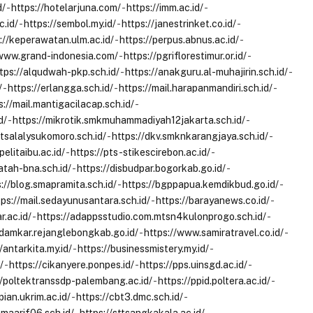
d/
-
https://hotelarjuna.com/
-
https://imm.ac.id/
-
c.id/
-
https://sembol.my.id/
-
https://janestrinket.co.id/
-
://keperawatan.ulm.ac.id/
-
https://perpus.abnus.ac.id/
-
/www.grand-indonesia.com/
-
https://pgriflorestimur.or.id/
-
tps://alqudwah-pkp.sch.id/
-
https://anakguru.al-muhajirin.sch.id/
-
/
-
https://erlangga.sch.id/
-
https://mail.harapanmandiri.sch.id/
-
s://mail.mantigacilacap.sch.id/
-
d/
-
https://mikrotik.smkmuhammadiyah12jakarta.sch.id/
-
mtsalalysukomoro.sch.id/
-
https://dkv.smknkarangjaya.sch.id/
-
pelitaibu.ac.id/
-
https://pts-stikescirebon.ac.id/
-
atah-bna.sch.id/
-
https://disbudpar.bogorkab.go.id/
-
s://blog.smapramita.sch.id/
-
https://bgppapua.kemdikbud.go.id/
-
tps://mail.sedayunusantara.sch.id/
-
https://barayanews.co.id/
-
.ac.id/
-
https://adappsstudio.com.mtsn4kulonprogo.sch.id/
-
sdamkar.rejanglebongkab.go.id/
-
https://www.samiratravel.co.id/
-
/antarkita.my.id/
-
https://businessmistery.my.id/
-
/
-
https://cikanyere.ponpes.id/
-
https://pps.uinsgd.ac.id/
-
//poltektranssdp-palembang.ac.id/
-
https://ppid.poltera.ac.id/
-
pian.ukrim.ac.id/
-
https://cbt3.dmc.sch.id/
-